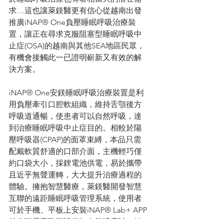
求…這也讓萊鎂醫更有信心從越南出發
推廣iNAP® One負壓睡眠呼吸治療裝
置，讓正在尋求克服阻塞型睡眠呼吸中
止症(OSA)的越南與其他SEA地區民眾，
有機會接觸此一已證明嶄新又有效的解
決方案。
iNAP® One安鎂睡眠呼吸治療裝置是利
用負壓牽引口腔軟組織，維持舌顎後方
呼吸道通暢，使患者可以自然呼吸，達
到治療睡眠呼吸中止症目的。相較於陽
壓呼吸器(CPAP)的面罩束縛，本品只需
配戴軟質舒適的口部介面，主機輕巧僅
約口袋大小，採鋰電池供電，易於攜帶
且近乎無聲運轉，大大提升治療過程的
體驗。擁抱智慧醫療，萊鎂醫開發智慧
互聯的遠距睡眠呼吸管理系統，使用者
可於手機、平板上安裝iNAP® Lab+ APP