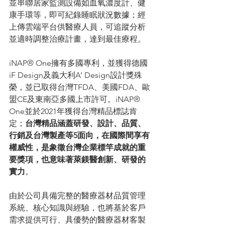
並串聯居家監測設備如血氧濃度計、健
康手環等，即可紀錄睡眠狀況數據；經
上傳雲端平台供醫療人員，可追蹤分析
並適時調整治療計畫，達到最佳療程。
iNAP® One擁有多國專利，並獲得德國
iF Design及義大利A’ Design設計獎殊
榮，並已取得台灣TFDA、美國FDA、歐
盟CE及東南亞多國上市許可。iNAP® 
One並於2021年獲得台灣精品標誌肯
定；
台灣精品涵蓋研發、設計、品質、
行銷及台灣製產等5面向，在國際間享有
權威性，是象徵台灣企業標竿成就的重
要獎項，也意味著萊鎂醫創新、研發的
實力
。
由於公司具備完整的醫療器材品質管理
系統、核心知識與經驗，也將基於客戶
需求提供可行、具優勢的醫療器材客製