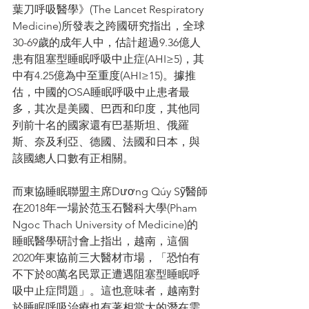
葉刀呼吸醫學》(The Lancet Respiratory 
Medicine)所發表之跨國研究指出，全球
30-69歲的成年人中，估計超過9.36億人
患有阻塞型睡眠呼吸中止症(AHI≥5)，其
中有4.25億為中至重度(AHI≥15)。據推
估，中國的OSA睡眠呼吸中止患者最
多，其次是美國、巴西和印度，其他同
列前十名的國家還有巴基斯坦、俄羅
斯、奈及利亞、德國、法國和日本，與
該國總人口數有正相關。
而東協睡眠聯盟主席Dương Qúy Sỹ醫師
在2018年一場於范玉石醫科大學(Pham 
Ngoc Thach University of Medicine)的
睡眠醫學研討會上指出，越南，這個
2020年東協前三大醫材市場，「恐怕有
不下於80萬名民眾正遭遇阻塞型睡眠呼
吸中止症問題」。這也意味者，越南對
於睡眠呼吸治療也有著相當大的潛在需