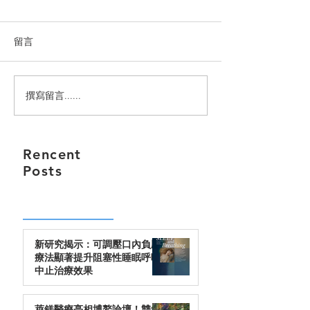
留言
撰寫留言......
萊鎂醫療亮相博鰲論壇！
Somnics iNAP
雙維創新賦能創新療法全
治療系統正式納
球化
邦採購（FSS）
First Nation G
Rencent
務退伍軍人
Posts
新研究揭示：可調壓口內負壓
療法顯著提升阻塞性睡眠呼吸
中止治療效果
萊鎂醫療亮相博鰲論壇！雙維