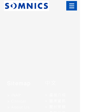
中文
Sitemap
>
產品介紹
>
iNAP
​>
臨床資訊
​>
Clinical
>
關於萊鎂
>
About Us