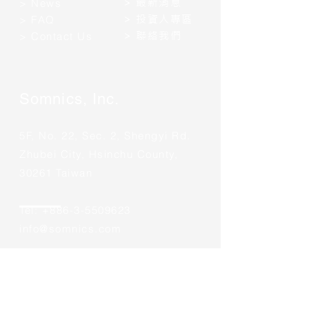
>
最新消息
> News
>
投資人專區
>
FAQ
​>
聯絡我們
​>
Contact Us
Somnics, Inc.
5F, No. 22, Sec. 2, Shengyi Rd.
Zhubei City, Hsinchu County,
30261 Taiwan
Tel:
+886-3-5509623
info@somnics.com
Copyright © 2023 Somnics, Inc.