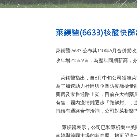
萊鎂醫(6633)核酸
萊鎂醫(6633)公布其110年6月合
收年增2156.9％，為歷年同期新高
萊鎂醫指出，自6月中旬公司獲准萊
為了加速助力社區與企業防疫篩檢量
藥房及零售通路上架，目前在大樹藥
有售；國內疫情雖逐步「微解封」，
持續有通路合作洽詢，公司對萊析樂
萊鎂醫表示，公司已和萊析樂™美國原廠L
南韓與德國市場的新進展，均可望進