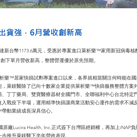
快篩出貨強，6月營收創新高
併營收達新台幣1173.6萬元，受惠於專案進口萊析樂™家用新冠病
，亦創下單月營收新高，整體營運優於原先預期。
析樂™居家快篩試劑專案進口以來，各界就相當關注何時能在國內
能，萊鎂醫除了已向十數家企業提供萊析樂™快篩服務整體方案
局、丁丁藥局、雙寶醫療器材全國門市、全聯福利中心台北特定
進入戰疫下半場，運用精準快篩讓商業活動安心運作的需求不減
™帶動業績成長深具信心。
ucira Health, Inc.正式簽下台灣區經銷權，再加上iN
一步推升萊鎂醫下半年營收表現。