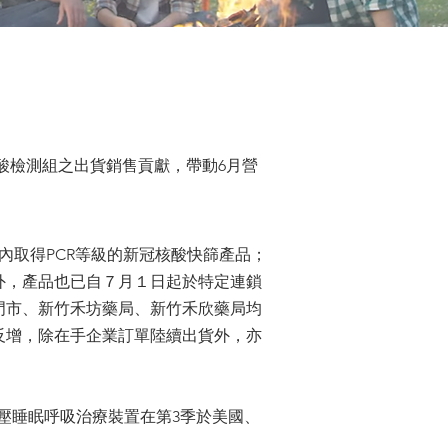
毒核酸檢測組之出貨銷售貢獻，帶動6月營
取得PCR等級的新冠核酸快篩產品；
外，產品也已自７月１日起於特定連鎖
門市、新竹禾坊藥局、新竹禾欣藥局均
反增，除在手企業訂單陸續出貨外，亦
AP負壓睡眠呼吸治療裝置在第3季於美國、