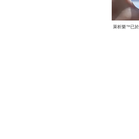
萊析樂™已於