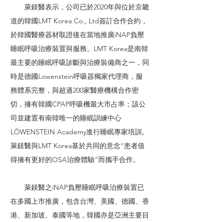
萊鎂醫表示，公司已於2020年與位於京畿
道的韓國LMT Korea Co., Ltd簽訂合作合約，
於韓國醫療器材取證後在當地推廣iNAP負壓
睡眠呼吸治療裝置與服務。LMT Korea是南韓
最主要的睡眠呼吸診斷與治療裝備商之一，同
時是德國Lowenstein呼吸器獨家代理商，服
務體系完整，與超過200家醫療機構合作密
切，擁有韓國CPAP呼吸機最大市占率；該公
司並建置有南韓唯一的睡眠訓練中心
LÖWENSTEIN Academy進行睡眠專家培訓。
萊鎂醫與LMT Korea基於共同的意念“患者值
得擁有更好的OSA治療體驗”而攜手合作。
萊鎂醫之iNAP負壓睡眠呼吸治療裝置已
在多國上市推廣，包含台灣、美國、德國、香
港、新加玻、泰國等地，韓國亦是亞洲主要目