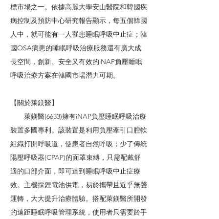
標市場之一。依據高麗大學安山醫院和韓國疾
病控制及預防中心研究報告顯示，每五個韓國
人中，就可能有一人罹患睡眠呼吸中止症；韓
國OSA病患的睡眠呼吸治療服務還有廣大成
長空間，創新、安全又有效的iNAP負壓睡眠
呼吸治療方案在韓國市場潛力可期。
【關於萊鎂醫】
萊鎂醫(6633)擁有iNAP負壓睡眠呼吸治療
裝置多國專利。該裝置是利用負壓牽引口腔軟
組織打開呼吸道，使患者自然呼吸；少了傳統
陽壓呼吸器(CPAP)的面罩束縛，只需配戴舒
適的口部介面，即可達到睡眠呼吸中止症療
效。主機採鋰電池供電，易於攜帶且近乎無聲
運轉，大大提升治療體驗。搭配萊鎂醫所開發
的遠距睡眠呼吸管理系統，使用者只需要於手