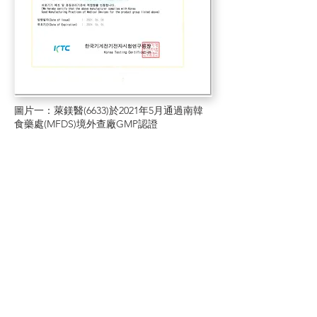
圖片一：萊鎂醫(6633)於2021年5月通過南韓
食藥處(MFDS)境外查廠GMP認證