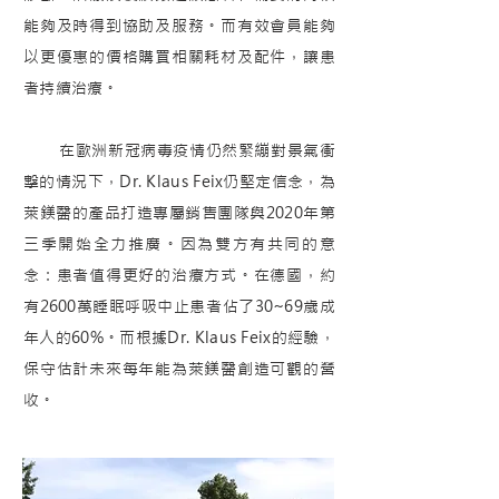
能夠及時得到協助及服務。而有效會員能夠
以更優惠的價格購買相關耗材及配件，讓患
者持續治療。
在歐洲新冠病毒疫情仍然緊繃對景氣衝
擊的情況下，Dr. Klaus Feix仍堅定信念，為
萊鎂醫的產品打造專屬銷售團隊與2020年第
三季開始全力推廣。因為雙方有共同的意
念：患者值得更好的治療方式。在德國，約
有2600萬睡眠呼吸中止患者佔了30~69歲成
年人的60%。而根據Dr. Klaus Feix的經驗，
保守估計未來每年能為萊鎂醫創造可觀的營
收。