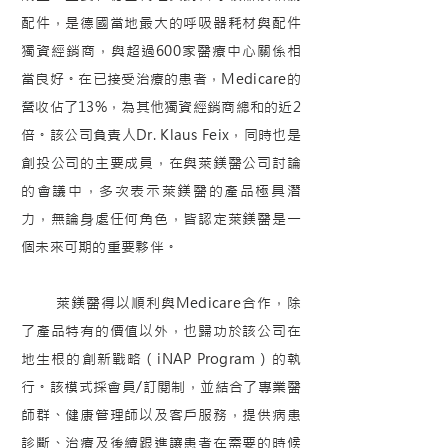
配件，是德國當地最大的呼吸器耗材與配件
獨資經銷商，與超過600家醫療中心關係相
當良好。在已接受治療的患者，Medicare的
營收佔了13%，為其他獨資經銷商總和的近2
倍。該公司負責人Dr. Klaus Feix，同時也是
創投公司的主要成員，在與萊鎂醫公司討論
的會議中，多次表示萊鎂醫的產品極具潛
力，無論身處任何角色，皆認定萊鎂醫是一
個未來可期的重要夥伴。
萊鎂醫得以順利與Medicare合作，除
了產品特有的價值以外，也歸功於該公司在
地生根的創新戰略（iNAP Program）的執
行。該模式採會員/訂閱制，並結合了專業醫
師群、健康管理師以及客戶服務，提供病患
診斷、治療及後續跟進讓患者在需要的時候