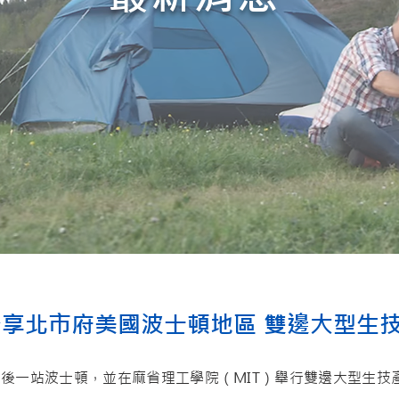
邀分享北市府美國波士頓地區 雙邊大型生
一站波士頓，並在麻省理工學院（MIT）舉行雙邊大型生技