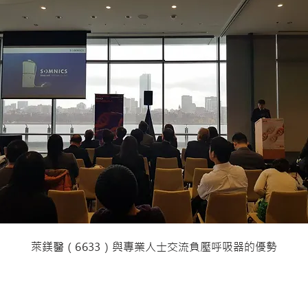
萊鎂醫
（6633）
與專業人士交流負壓呼吸器的優勢
Si