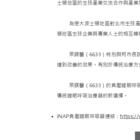
士頓地區的生技產業交流合作與產業
為使大波士頓地區對北市生技產業能
頓地區生技企業與專業人士的相互瞭
萊鎂醫（6633）特別與柯市長說
達到改善的效果。有別於傳統治療方
萊鎂醫（6633）的負壓睡眠呼吸
傳統睡眠呼吸治療器的新選擇。
iNAP負壓睡眠呼吸器連結：
https:/