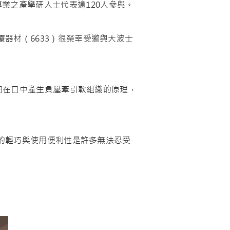
業之產學研人士代表逾120人參與。
材（6633）很榮幸受邀與大波士
由在口中產生負壓牽引軟組織的原理，
的輕巧與使用便利性是許多無法忍受