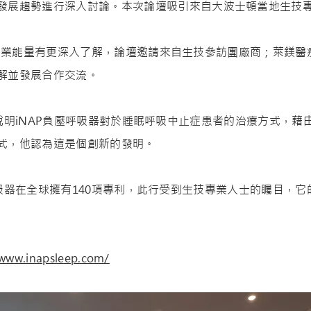
發展趨勢進行深入討論。本次論壇吸引來自大波士頓當地生技專
量有更深入了解，論壇邀請來自生技參訪團廠商；萊鎂醫療器
解並發展合作交流。
明iNAP負壓呼吸器對於睡眠呼吸中止症患者的治療方式，藉
式，他認為這是個創新的發明。
器在全球擁有140項專利，此行受到生技專業人士的矚目，它
/www.inapsleep.com/