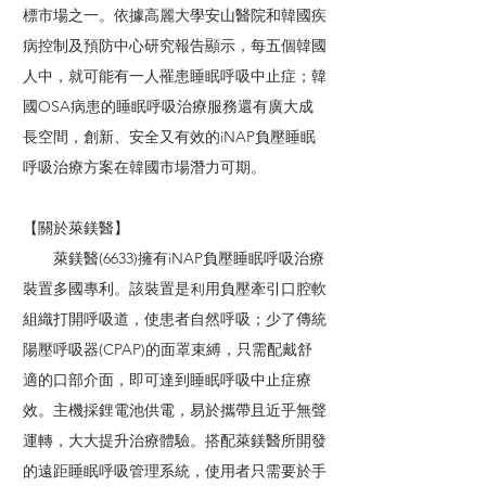
標市場之一。依據高麗大學安山醫院和韓國疾
病控制及預防中心研究報告顯示，每五個韓國
人中，就可能有一人罹患睡眠呼吸中止症；韓
國OSA病患的睡眠呼吸治療服務還有廣大成
長空間，創新、安全又有效的iNAP負壓睡眠
呼吸治療方案在韓國市場潛力可期。
【關於萊鎂醫】
萊鎂醫(6633)擁有iNAP負壓睡眠呼吸治療
裝置多國專利。該裝置是利用負壓牽引口腔軟
組織打開呼吸道，使患者自然呼吸；少了傳統
陽壓呼吸器(CPAP)的面罩束縛，只需配戴舒
適的口部介面，即可達到睡眠呼吸中止症療
效。主機採鋰電池供電，易於攜帶且近乎無聲
運轉，大大提升治療體驗。搭配萊鎂醫所開發
的遠距睡眠呼吸管理系統，使用者只需要於手