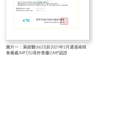
圖片一：萊鎂醫(6633)於2021年5月通過南韓
食藥處(MFDS)境外查廠GMP認證