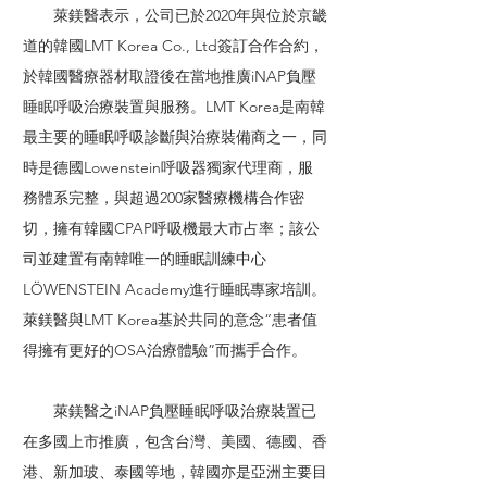
萊鎂醫表示，公司已於2020年與位於京畿
道的韓國LMT Korea Co., Ltd簽訂合作合約，
於韓國醫療器材取證後在當地推廣iNAP負壓
睡眠呼吸治療裝置與服務。LMT Korea是南韓
最主要的睡眠呼吸診斷與治療裝備商之一，同
時是德國Lowenstein呼吸器獨家代理商，服
務體系完整，與超過200家醫療機構合作密
切，擁有韓國CPAP呼吸機最大市占率；該公
司並建置有南韓唯一的睡眠訓練中心
LÖWENSTEIN Academy進行睡眠專家培訓。
萊鎂醫與LMT Korea基於共同的意念“患者值
得擁有更好的OSA治療體驗”而攜手合作。
萊鎂醫之iNAP負壓睡眠呼吸治療裝置已
在多國上市推廣，包含台灣、美國、德國、香
港、新加玻、泰國等地，韓國亦是亞洲主要目