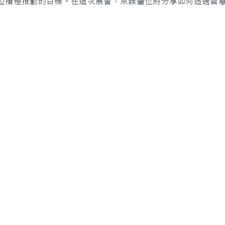
位積極推動的目標。在這次展會，萊鎂醫也將分享如何透過智
Si
>
i
ubei City,
​>
Cl
>
Ab
> N
>
F
​>
Co
Copyright © 2023 Somnics, Inc.