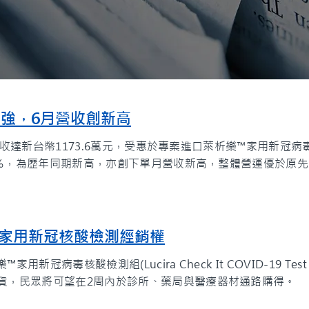
出貨強，6月營收創新高
合併營收達新台幣1173.6萬元，受惠於專案進口萊析樂™家用新冠
.9％，為歷年同期新高，亦創下單月營收新高，整體營運優於原
樂™家用新冠核酸檢測經銷權
新冠病毒核酸檢測組(Lucira Check It COVID-19 Test
貨，民眾將可望在2周內於診所、藥局與醫療器材通路購得。