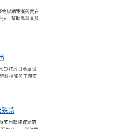
隨著物聯網逐漸落實在
科技，幫助民眾克服
出
品常設館於日前舉辦
近距離接觸與了解商
獎殊榮
，隨著物聯網逐漸落