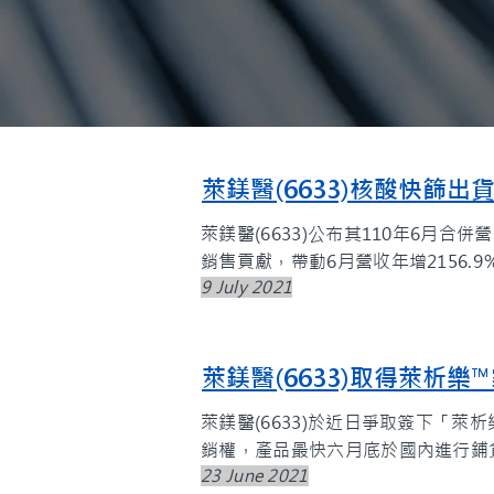
萊鎂醫(6633)核酸快篩
萊鎂醫(6633)公布其110年6月
銷售貢獻，帶動6月營收年增2156
9 July 2021
萊鎂醫(6633)取得萊析
萊鎂醫(6633)於近日爭取簽下「萊析樂™家用
銷權，產品最快六月底於國內進行鋪
23 June 2021