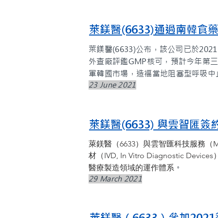
萊鎂醫(6633)通過南韓食
萊鎂醫(6633)公布，該公司已於2021年5月
外查廠評鑑GMP核可，預計今年第三季將
軍韓國市場，造福當地阻塞型呼吸中止
23 June 2021
萊鎂醫(6633) 與雲智
萊鎂醫（6633）與雲智匯科技服務（Max
材（IVD, In Vitro Diagno
。
醫療製造領域的運作體系
29 March 2021