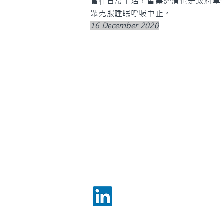
實在日常生活，智慧醫療也是政府單
眾克服睡眠呼吸中止。
16 December 2020
Somnics, Inc.
5F, No. 22, Sec. 2, Shengyi Rd. Zh
Hsinchu County, 30261 Taiwan
Tel: +886-3-5509623
info@somnics.com