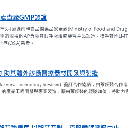
藥處查廠GMP認證
通過南韓食品醫藥品安全處(Ministry of Food and Drug Sa
取得iNAP負壓睡眠呼吸治療裝置產品認證，攜手韓國LMT Korea
症(OSA)患者。
匯簽約 助其體外診斷醫療器材開發與製造
nerva Technology Services）簽訂合作協議，由萊鎂醫
stic Devices）的產品工程開發與專業製造；藉由萊鎂醫的經驗加值，