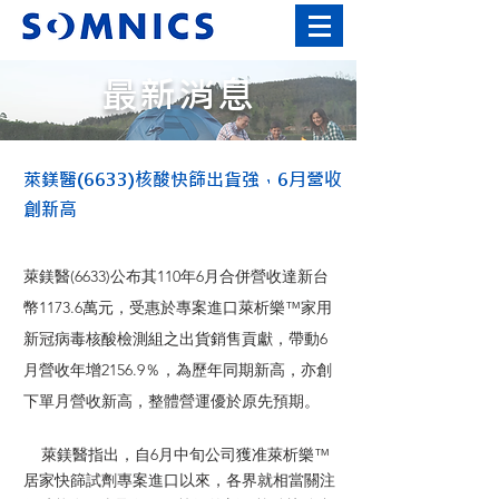
最新消息
萊鎂醫(6633)核酸快篩出貨強，6月營收
創新高
萊鎂醫(6633)公布其110年6月合併營收達新台
幣1173.6萬元，受惠於專案進口萊析樂™家用
新冠病毒核酸檢測組之出貨銷售貢獻，帶動6
月營收年增2156.9％，為歷年同期新高，亦創
下單月營收新高，整體營運優於原先預期。
萊鎂醫指出，自6月中旬公司獲准萊析樂™
居家快篩試劑專案進口以來，各界就相當關注