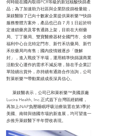
何時能在國內取得PCR等級的新冠核酸快篩產
品；為了加速助力社區與企業防疫篩檢量能，
萊鎂醫除了已向十數家企業提供萊析樂™快篩
服務整體方案外，產品也已自７月１日起於特
定連鎖藥房及零售通路上架，目前在大樹藥
局、丁丁藥局、雙寶醫療器材全國門市、全聯
福利中心台北特定門市、新竹禾坊藥局、新竹
禾欣藥局均有售；國內疫情雖逐步「微解
封」，進入戰疫下半場，運用精準快篩讓商業
活動安心運作的需求不減反增，除在手企業訂
單陸續出貨外，亦持續有通路合作洽詢，公司
對萊析樂™帶動業績成長深具信心。
萊鎂醫表示，公司已和萊析樂™美國原廠
Lucira Health, Inc.正式簽下台灣區經銷權，
再加上iNAP負壓睡眠呼吸治療裝置在第3季於
美國、南韓與德國市場的新進展，均可望進一
步推升萊鎂醫下半年營收表現。