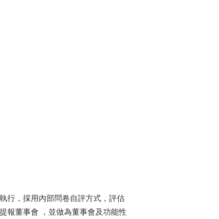
員執行，採用內部問卷自評方式，評估
日提報董事會 ，並做為董事會及功能性