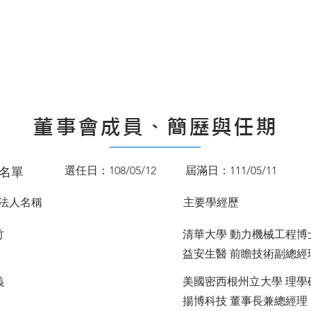
董事會成員、簡歷與任期
選任日：108/05/12
屆滿日：111/05/11
名單
/法人名稱
主要學經歷
竹
清華大學 動力機械工程博
益安生醫 前瞻技術副總經
義
美國密西根州立大學 理學
揚博科技 董事長兼總經理