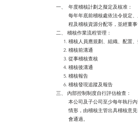
一、 年度稽核計劃之擬定及核准：
每年年底前稽核處依法令規定、
程及稽核資源分配等，並經董事
二、 稽核作業流程管理：
稽核人員應規劃、組織、配置、
稽核前溝通
從事稽核查核
稽核後溝通
稽核報告
稽核發現追蹤及報告
​三、 內部控制制度自行評估檢查：
本公司及子公司至少每年執行內
情形，由稽核主管出具稽核意見
會通過。