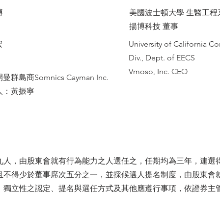
博
美國波士頓大學 生醫工程
揚博科技 董事
宏
University of California 
Div., Dept. of EECS
Vmoso, Inc. CEO
群島商Somnics Cayman Inc.
人：黃振寧
九人，由股東會就有行為能力之人選任之，任期均為三年，連選
且不得少於董事席次五分之一，並採候選人提名制度，由股東會
、獨立性之認定、提名與選任方式及其他應遵行事項，依證券主