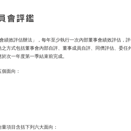
員會評鑑
「董事會績效評估辦法」，每年至少執行一次內部董事會績效評估，
估之方式包括董事會內部自評、董事成員自評、同儕評估、委任
應於次一年度第一季結束前完成。
五個面向：
衡量項目含括下列六大面向：