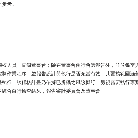
之參考。
稽核人員，直隸董事會；除在董事會例行會議報告外，並於每季
控制作業程序，並報告設計與執行是否允當有效，其覆核範圍涵
畫執行，該稽核計畫乃依據已辨識之風險擬訂，另視需要執行專
並綜合自行檢查結果，報告審計委員會及董事會。