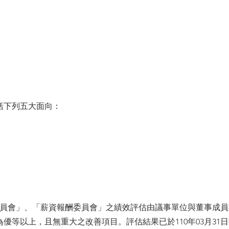
括下列五大面向：
計委員會」、「薪資報酬委員會」之績效評估由議事單位與董事成
優等以上，且無重大之改善項目。評估結果已於110年03月31