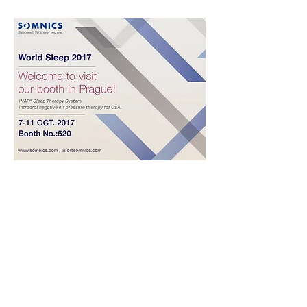
中文
Sitemap
>
產品介紹
>
iNAP
​>
臨床資訊
​>
Clinical
>
關於萊鎂
>
About Us